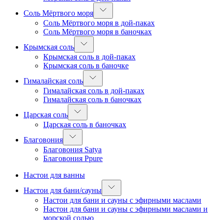
Соль Мёртвого моря
Соль Мёртвого моря в дой-паках
Соль Мёртвого моря в баночках
Крымская соль
Крымская соль в дой-паках
Крымская соль в баночке
Гималайская соль
Гималайская соль в дой-паках
Гималайская соль в баночках
Царская соль
Царская соль в баночках
Благовония
Благовония Satya
Благовония Ppure
Настои для ванны
Настои для бани/сауны
Настои для бани и сауны с эфирными маслами
Настои для бани и сауны с эфирными маслами и
морской солью