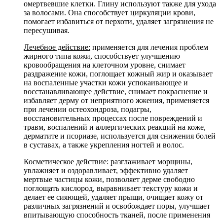
омертвевшие клетки. Глину используют также для ухода
за волосами. Она способствует циркуляции крови,
помогает избавиться от перхоти, удаляет загрязнения не
пересушивая.
Лечебное действие:
применяется для лечения проблем
жирного типа кожи, способствует улучшению
кровообращения на клеточном уровне, снимает
раздражение кожи, поглощает кожный жир и оказывает
на воспаленные участки кожи успокаивающее и
восстанавливающее действие, снимает покраснение и
избавляет дерму от неприятного жжения, применяется
при лечении остеохондроза, подагры,
восстановительных процессах после повреждений и
травм, воспалений и аллергических реакций на коже,
дерматите и псориазе, используется для снижения болей
в суставах, а также укрепления ногтей и волос.
Косметическое действие:
разглаживает морщины,
увлажняет и оздоравливает, эффективно удаляет
мертвые частицы кожи, позволяет дерме свободно
поглощать кислород, выравнивает текстуру кожи и
делает ее сияющей, удаляет прыщи, очищает кожу от
различных загрязнений и освобождает поры, улучшает
впитывающую способность тканей, после применения