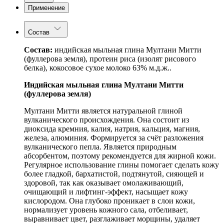
Применение
Состав
Состав:
индийская мыльная глина Мултани Митти
(фуллерова земля), протеин риса (изолят рисового
белка), кокосовое сухое молоко 63% м.д.ж..
Индийская мыльная глина Мултани Митти
(фуллерова земля)
Мултани Митти является натуральной глиной
вулканического происхождения. Она состоит из
диоксида кремния, калия, натрия, кальция, магния,
железа, алюминия. Формируется за счёт разложения
вулканического пепла. Является природным
абсорбентом, поэтому рекомендуется для жирной кожи.
Регулярное использование глины помогает сделать кожу
более гладкой, бархатистой, подтянутой, сияющей и
здоровой, так как оказывает омолаживающий,
очищающий и лифтинг-эффект, насыщает кожу
кислородом. Она глубоко проникает в слои кожи,
нормализует уровень кожного сала, отбеливает,
выравнивает цвет, разглаживает морщины, удаляет