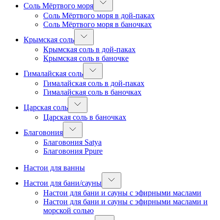
Соль Мёртвого моря
Соль Мёртвого моря в дой-паках
Соль Мёртвого моря в баночках
Крымская соль
Крымская соль в дой-паках
Крымская соль в баночке
Гималайская соль
Гималайская соль в дой-паках
Гималайская соль в баночках
Царская соль
Царская соль в баночках
Благовония
Благовония Satya
Благовония Ppure
Настои для ванны
Настои для бани/сауны
Настои для бани и сауны с эфирными маслами
Настои для бани и сауны с эфирными маслами и
морской солью