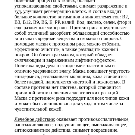
обменные процессы в тканях, обладает
успокаивающими свойствами, снимает раздражение и
зуд, улучшает регенерацию клеток. В состав входит
большое количество витаминов и микроэлементов: В2,
В3, В12, В9, В6, Е, РР, калий, йод, железо, селен, фтор и
еще различные минералы. Протеин риса представляет
собой отличный адсорбент, обладающий способностью
впитывать вредные вещества из кожного покрова. С
помощью маски с протеином риса можно отбелить,
эффективно очистить, а также разгладить кожный
покров. Он богат крахмалом, который обладает
смягчающим и выраженным лифтинг-эффектом.
Полисахариды делают эпидермис эластичным и
отлично удерживают влагу. Маска повышает упругость
эпидермиса, разглаживает морщины, кожа становится
более гладкой, наполняется чистотой и нежностью. В
составе протеина нет глютена, который становится
причиной возникновения аллергических реакций.
Маска с протеином риса подходит для всех типов кожи
и может быть использована для ухода в том числе за
чувствительной кожей.
Лечебное действие:
оказывает противовоспалительное,
ранозаживляющее, подсушивающее, омолаживающее,
антиоксидантное действия, снимает покраснение,