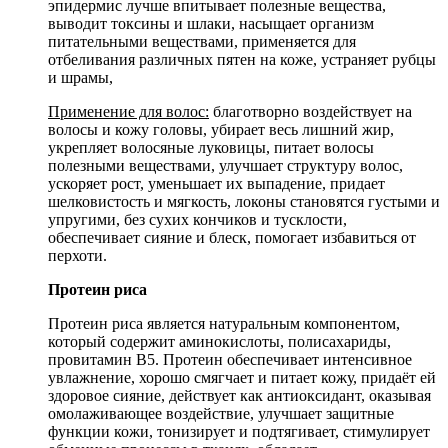
эпидермис лучше впитывает полезные вещества,
выводит токсины и шлаки, насыщает организм
питательными веществами, применяется для
отбеливания различных пятен на коже, устраняет рубцы
и шрамы,
Применение для волос:
благотворно воздействует на
волосы и кожу головы, убирает весь лишний жир,
укрепляет волосяные луковицы, питает волосы
полезными веществами, улучшает структуру волос,
ускоряет рост, уменьшает их выпадение, придает
шелковистость и мягкость, локоны становятся густыми и
упругими, без сухих кончиков и тусклости,
обеспечивает сияние и блеск, помогает избавиться от
перхоти.
Протеин риса
Протеин риса является натуральным компонентом,
который содержит аминокислоты, полисахариды,
провитамин B5. Протеин обеспечивает интенсивное
увлажнение, хорошо смягчает и питает кожу, придаёт ей
здоровое сияние, действует как антиоксидант, оказывая
омолаживающее воздействие, улучшает защитные
функции кожи, тонизирует и подтягивает, стимулирует