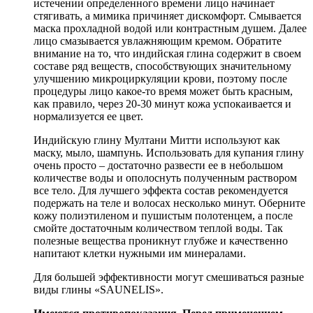
истечении определенного времени лицо начинает
стягивать, а мимика причиняет дискомфорт. Смывается
маска прохладной водой или контрастным душем. Далее
лицо смазывается увлажняющим кремом. Обратите
внимание на то, что индийская глина содержит в своем
составе ряд веществ, способствующих значительному
улучшению микроциркуляции крови, поэтому после
процедуры лицо какое-то время может быть красным,
как правило, через 20-30 минут кожа успокаивается и
нормализуется ее цвет.
Индийскую глину Мултани Митти используют как
маску, мыло, шампунь. Использовать для купания глину
очень просто – достаточно развести ее в небольшом
количестве воды и ополоснуть полученным раствором
все тело. Для лучшего эффекта состав рекомендуется
подержать на теле и волосах несколько минут. Оберните
кожу полиэтиленом и пушистым полотенцем, а после
смойте достаточным количеством теплой воды. Так
полезные вещества проникнут глубже и качественно
напитают клетки нужными им минералами.
Для большей эффективности могут смешиваться разные
виды глины «SAUNELIS».