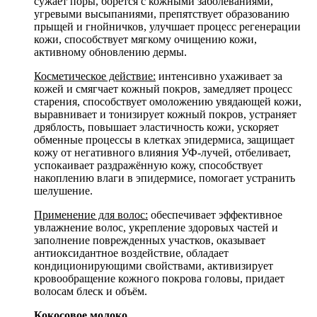
сужает поры, борется с кожными заболеваниями,
угревыми высыпаниями, препятствует образованию
прыщей и гнойничков, улучшает процесс регенерации
кожи, способствует мягкому очищению кожи,
активному обновлению дермы.
Косметическое действие:
интенсивно ухаживает за
кожей и смягчает кожный покров, замедляет процесс
старения, способствует омоложению увядающей кожи,
выравнивает и тонизирует кожный покров, устраняет
дряблость, повышает эластичность кожи, ускоряет
обменные процессы в клетках эпидермиса, защищает
кожу от негативного влияния УФ-лучей, отбеливает,
успокаивает раздражённую кожу, способствует
накоплению влаги в эпидермисе, помогает устранить
шелушение.
Применение для волос:
обеспечивает эффективное
увлажнение волос, укрепление здоровых частей и
заполнение поврежденных участков, оказывает
антиоксидантное воздействие, обладает
кондиционирующими свойствами, активизирует
кровообращение кожного покрова головы, придает
волосам блеск и объём.
Кокосовое молоко