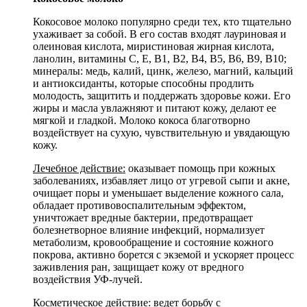
Кокосовое молоко популярно среди тех, кто тщательно
ухаживает за собой. В его состав входят лауриновая и
олеиновая кислота, миристиновая жирная кислота,
ланолин, витамины С, E, В1, В2, В4, В5, В6, В9, В10;
минералы: медь, калий, цинк, железо, магний, кальций
и антиоксиданты, которые способны продлить
молодость, защитить и поддержать здоровье кожи. Его
жиры и масла увлажняют и питают кожу, делают ее
мягкой и гладкой. Молоко кокоса благотворно
воздействует на сухую, чувствительную и увядающую
кожу.
Лечебное действие:
оказывает помощь при кожных
заболеваниях, избавляет лицо от угревой сыпи и акне,
очищает поры и уменьшает выделение кожного сала,
обладает противовоспалительным эффектом,
уничтожает вредные бактерии, предотвращает
болезнетворное влияние инфекций, нормализует
метаболизм, кровообращение и состояние кожного
покрова, активно борется с экземой и ускоряет процесс
заживления ран, защищает кожу от вредного
воздействия УФ-лучей.
Косметическое действие:
ведет борьбу с