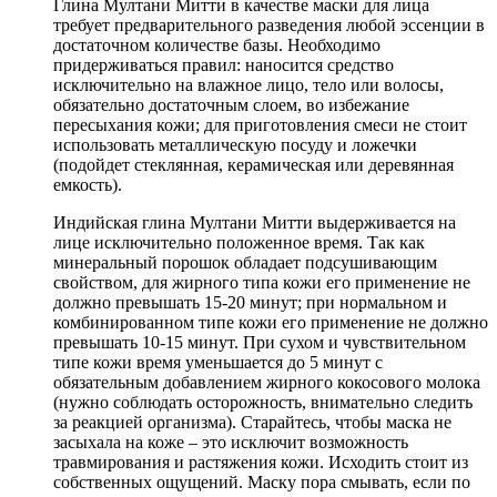
Глина Мултани Митти в качестве маски для лица
требует предварительного разведения любой эссенции в
достаточном количестве базы. Необходимо
придерживаться правил: наносится средство
исключительно на влажное лицо, тело или волосы,
обязательно достаточным слоем, во избежание
пересыхания кожи; для приготовления смеси не стоит
использовать металлическую посуду и ложечки
(подойдет стеклянная, керамическая или деревянная
емкость).
Индийская глина Мултани Митти выдерживается на
лице исключительно положенное время. Так как
минеральный порошок обладает подсушивающим
свойством, для жирного типа кожи его применение не
должно превышать 15-20 минут; при нормальном и
комбинированном типе кожи его применение не должно
превышать 10-15 минут. При сухом и чувствительном
типе кожи время уменьшается до 5 минут с
обязательным добавлением жирного кокосового молока
(нужно соблюдать осторожность, внимательно следить
за реакцией организма). Старайтесь, чтобы маска не
засыхала на коже – это исключит возможность
травмирования и растяжения кожи. Исходить стоит из
собственных ощущений. Маску пора смывать, если по