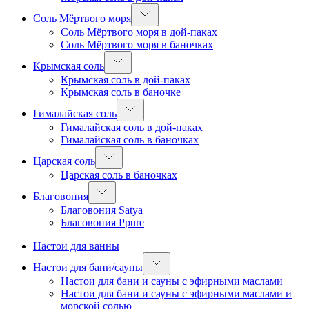
Соль Мёртвого моря
Соль Мёртвого моря в дой-паках
Соль Мёртвого моря в баночках
Крымская соль
Крымская соль в дой-паках
Крымская соль в баночке
Гималайская соль
Гималайская соль в дой-паках
Гималайская соль в баночках
Царская соль
Царская соль в баночках
Благовония
Благовония Satya
Благовония Ppure
Настои для ванны
Настои для бани/сауны
Настои для бани и сауны с эфирными маслами
Настои для бани и сауны с эфирными маслами и
морской солью