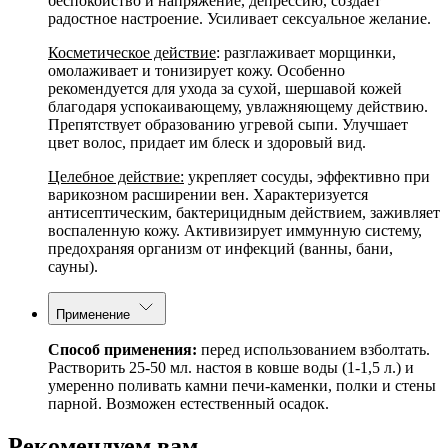
беспокойство и напряжение, депрессию, создает
радостное настроение. Усиливает сексуальное желание.
Косметическое действие
: разглаживает морщинки,
омолаживает и тонизирует кожу. Особенно
рекомендуется для ухода за сухой, шершавой кожей
благодаря успокаивающему, увлажняющему действию.
Препятствует образованию угревой сыпи. Улучшает
цвет волос, придает им блеск и здоровый вид.
Целебное действие:
укрепляет сосуды, эффективно при
варикозном расширении вен. Характеризуется
антисептическим, бактерицидным действием, заживляет
воспаленную кожу. Активизирует иммунную систему,
предохраняя организм от инфекций (ванны, бани,
сауны).
Применение
Способ применения:
перед использованием взболтать.
Растворить 25-50 мл. настоя в ковше воды (1-1,5 л.) и
умеренно поливать камни печи-каменки, полки и стены
парной. Возможен естественный осадок.
Рекомендуем вам