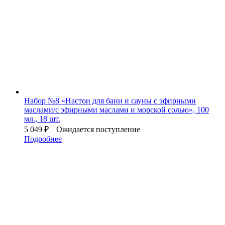
Набор №8 «Настои для бани и сауны с эфирными
маслами/с эфирными маслами и морской солью», 100
мл., 18 шт.
5 049
₽
Ожидается поступление
Подробнее