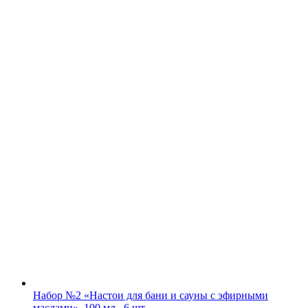
Набор №2 «Настои для бани и сауны с эфирными
маслами», 100 мл., 6 шт.