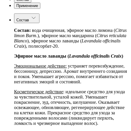
Применение
Состав
Состав:
вода очищенная, эфирное масло лимона (
Citrus
limon Burm.
), эфирное масло мандарина (
Citrus reticulata
Blanco
), эфирное масло лаванды (
Lavandula officinalis
Craix
), полисорбат-20.
Эфирное
масло
лаванды
(
Lavandula officinalis Craix
)
Эмоциональное действие:
устраняет перевозбуждение,
бессонницу, депрессию. Аромат внутреннего созидания
и покоя. Уменьшает агрессию, помогает избавиться от
негативных эмоций и состояний.
Косметическое действие
: идеальное средство для ухода
за чувствительной, усталой кожей. Уменьшает
покраснение, зуд, отечность, шелушение. Оказывает
освежающее, обновляющее, регенерирующее действие
на клетки кожи. Прекрасное средство для ухода за
поврежденными волосами (ликвидирует перхоть,
ломкость и чрезмерное выпадение волос).