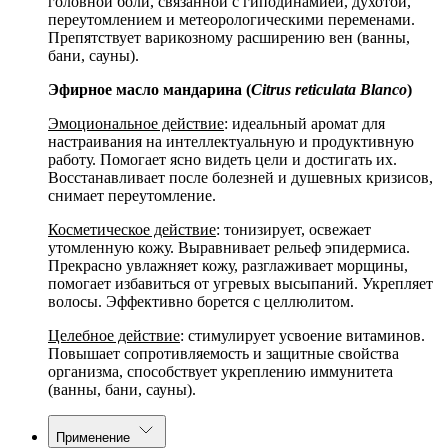
головной боли, связанной с гиподинамией, духотой,
переутомлением и метеорологическими переменами.
Препятствует варикозному расширению вен (ванны,
бани, сауны).
Эфирное масло мандарина (
Citrus reticulata Blanco
)
Эмоциональное действие
: идеальный аромат для
настраивания на интеллектуальную и продуктивную
работу. Помогает ясно видеть цели и достигать их.
Восстанавливает после болезней и душевных кризисов,
снимает переутомление.
Косметическое действие
: тонизирует, освежает
утомленную кожу. Выравнивает рельеф эпидермиса.
Прекрасно увлажняет кожу, разглаживает морщины,
помогает избавиться от угревых высыпаний. Укрепляет
волосы. Эффективно борется с целлюлитом.
Целебное действие
: стимулирует усвоение витаминов.
Повышает сопротивляемость и защитные свойства
организма, способствует укреплению иммунитета
(ванны, бани, сауны).
Применение