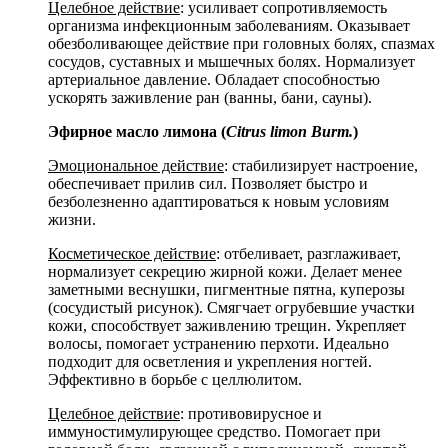
Целебное действие
: усиливает сопротивляемость
организма инфекционным заболеваниям. Оказывает
обезболивающее действие при головных болях, спазмах
сосудов, суставных и мышечных болях. Нормализует
артериальное давление. Обладает способностью
ускорять заживление ран (ванны, бани, сауны).
Эфирное масло лимона (
Citrus
limon
Burm.
)
Эмоциональное действие
: стабилизирует настроение,
обеспечивает прилив сил. Позволяет быстро и
безболезненно адаптироваться к новым условиям
жизни.
Косметическое действие
: отбеливает, разглаживает,
нормализует секрецию жирной кожи. Делает менее
заметными веснушки, пигментные пятна, куперозы
(сосудистый рисунок). Смягчает огрубевшие участки
кожи, способствует заживлению трещин. Укрепляет
волосы, помогает устранению перхоти. Идеально
подходит для осветления и укрепления ногтей.
Эффективно в борьбе с целлюлитом.
Целебное действие
: противовирусное и
иммуностимулирующее средство. Помогает при