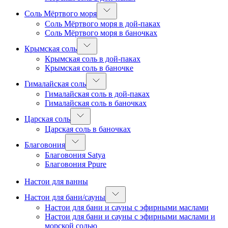
Соль Мёртвого моря
Соль Мёртвого моря в дой-паках
Соль Мёртвого моря в баночках
Крымская соль
Крымская соль в дой-паках
Крымская соль в баночке
Гималайская соль
Гималайская соль в дой-паках
Гималайская соль в баночках
Царская соль
Царская соль в баночках
Благовония
Благовония Satya
Благовония Ppure
Настои для ванны
Настои для бани/сауны
Настои для бани и сауны с эфирными маслами
Настои для бани и сауны с эфирными маслами и
морской солью